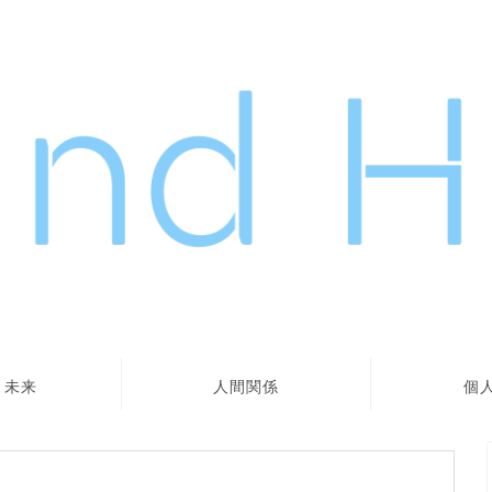
・未来
人間関係
個