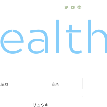
人活動
音楽
リュウキ