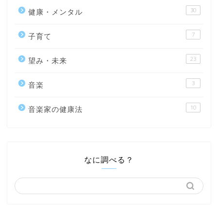
30
健康・メンタル
7
子育て
23
望み・未来
3
音楽
10
音楽家の健康法
なに調べる？