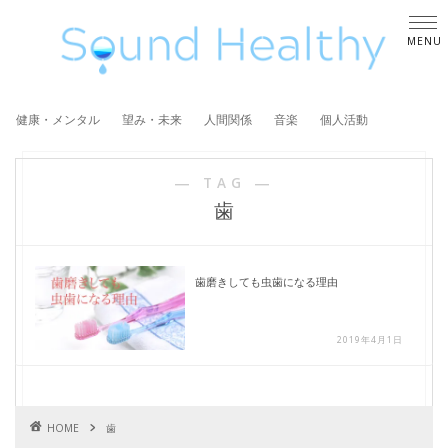
健康・メンタル
望み・未来
人間関係
音楽
個人活動
― TAG ―
歯
歯磨きしても虫歯になる理由
2019年4月1日
HOME
歯