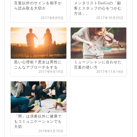
言葉以外のサインを相手か
メンタリストDaiGoの「顧
ら読み取る大切さ
客とスタッフの心をつかむ
方法」。
2017年8月9日
2017年10月29日
黒い心理術？悪女は男性に
ミュージシャンに合わせた
こんなアプローチをする
言葉の使い方
2017年9月19日
2017年11月14日
「間」は演奏以外に健康で
もコミュニケーションでも
大切
2018年5月10日