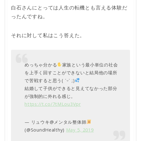
白石さんにとっては人生の転機とも言える体験だ
ったんですね。
それに対して私はこう答えた。
めっちゃ分かる
家族という最小単位の社会
を上手く回すことができないと結局他の場所
で苦戦すると思う( ˊᵕˋ ;)
結婚して子供ができると見えてなかった部分
が強制的に外れる感じ。
https://t.co/7tMLou3Vpr
— リュウキ@メンタル整体師
(@SoundHealthy)
May 5, 2019