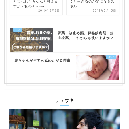
と言われたらなんと答えま
くと生きるのが楽になるス
すか？私のAnswer
キル
2019年5月8日
2019年5月13日
胃薬、咳止め薬、解熱鎮痛剤、抗
血栓薬。これからも使いますか？
赤ちゃんが何でも舐めたがる理由
リュウキ